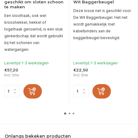
geschikt om sloten schoon
Wit Baggerbeugel
te maken
Deze losse net is geschikt voor
Een sloothaak, ook wel
De Wit Baggerbeugel. Het net
krooshekkel, hekkel of
wordt gemakkelijk met
togelhaak genoemd, is een stuk
kabelbinders aan de
gereedschap dat wordt gebruikt
baggerbeugel bevestigd.
bij het schonen van
watergangen.
Levertijd 1-3 werkdagen
Levertijd 1-3 werkdagen
€57,20
€22,50
Incl. btw
Incl. btw
Onlangs bekeken producten