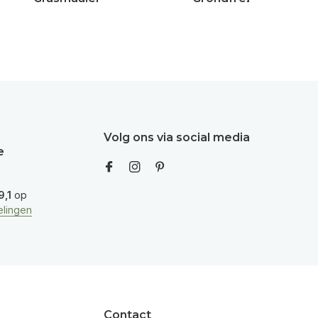
Volg ons via social media
e
9,1
op
lingen
Contact