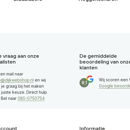
je vraag aan onze
De gemiddelde
alisten
beoordeling van onz
klanten
een mail naar
Wij scoren een
e@dijkwebshop.nl
en wij
9,1
Google beoorde
 je graag bij het maken
juiste keuze. Direct hulp
 Bel naar
085-0750754
account
Informatie