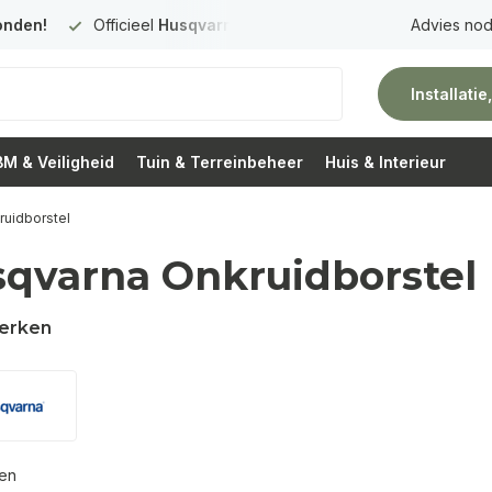
onden!
Officieel
Husqvarna Premium Dealer
in Nederland
Advies nod
Installati
M & Veiligheid
Tuin & Terreinbeheer
Huis & Interieur
uidborstel
qvarna Onkruidborstel
erken
ten