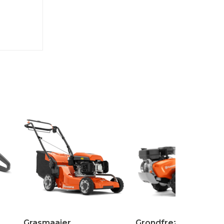
Grasmaaier
Grondfrezen