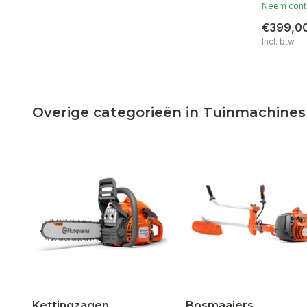
Neem conta
€399,0
Incl. btw
Overige categorieën in Tuinmachines
Kettingzagen
Bosmaaiers