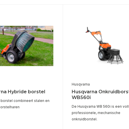
Husqvarna
na Hybride borstel
Husqvarna Onkruidbors
WB560i
 borstel combineert stalen en
De Husqvarna WB 560i is een vol
borstelharen
professionele, mechanische
onkruidborstel.