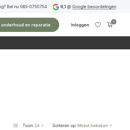
ig? Bel nu 085-0750754
Gratis verzending
vanaf 150 euro
9,1
@
Google beoordelingen
Vóór 14:00 uur besteld,
0
e, onderhoud en reparatie
Inloggen
Account
Account
aanmaken
aanmaken
Toon:
Sorteren op: