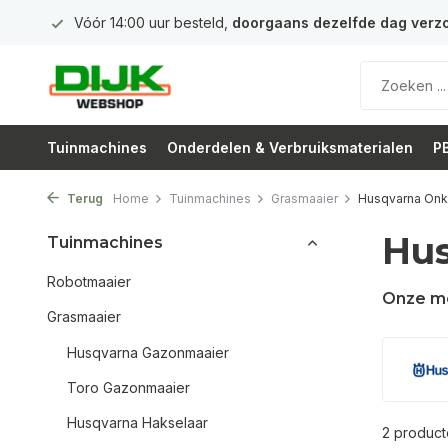
 euro
Vóór 14:00 uur besteld,
doorgaans dezelfde dag verz
Tuinmachines
Onderdelen & Verbruiksmaterialen
PB
Terug
Home
Tuinmachines
Grasmaaier
Husqvarna Onkr
Hus
Tuinmachines
Robotmaaier
Onze m
Grasmaaier
Husqvarna Gazonmaaier
Toro Gazonmaaier
Husqvarna Hakselaar
2 produc