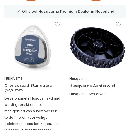
g
Officieel
Husqvarna Premium Dealer
in Nederland
Husqvarna
Husqvarna
Grensdraad Standaard
Husqvarna Achterwiel
Ø2,7 mm
Husqvarna Achterwiel
Deze originele Husqvarna-draad
wordt gebruikt om het
maaigebied van automowers®
te definiëren voor veilige
geleiding tijdens het zagen. Het