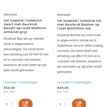
Intersteel
Intersteel
Set loopslot / toiletslot
Set loopslot / toiletslot wit
zwart met deurkruk
met deurkruk Bastian op
Baustil op rozet 55x55mm
rozet ø52x10mm wit
antraciet grijs
Deurkruk Bastian op rond rozet
Deurkruk Bau-stil op vierkant
is uitgevoerd in zamak en is
rozet is uitgevoerd in
naderhand van een witte coating
antracietgrijs. De rozet heeft
voorzien. De rozet heeft een
een afmeting van 55x55x10 mm
afmeting van Ø52x10 mm en is
en is voorzien van nokken,
voorzien van nokken, waardoor
waardoor de kruk beter op zijn
de kruk beter op zijn plek wordt
plek wordt gehouden.
gehouden.
Levertijd 1-3 werkdagen
Levertijd 1-3 werkdagen
€54,50
€49,95
Incl. btw
Incl. btw