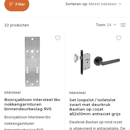
Sorteren op:
Filter
Toon:
22 producten
Intersteel
Intersteel
Boorsjabloon Intersteel tbv
Set loopslot / toiletslot
nokkengarnituren
zwart met deurkruk
binnendeurbeslag RVS
Bastian op rozet
ø52x10mm antraciet grijs
Boorsjabloon Intersteel tbv
Deurkruk Bastian op rond rozet
nokkengarnituren
is uitgevoerd in antracietgrijs. De
binnendeurbeslag RVS