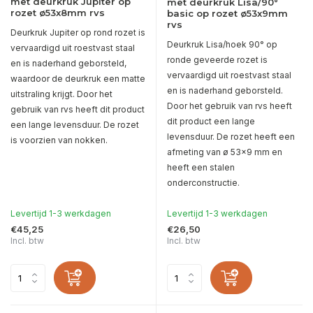
met deurkruk Jupiter op
met deurkruk Lisa/90°
rozet ø53x8mm rvs
basic op rozet ø53x9mm
rvs
Deurkruk Jupiter op rond rozet is
Deurkruk Lisa/hoek 90° op
vervaardigd uit roestvast staal
ronde geveerde rozet is
en is naderhand geborsteld,
vervaardigd uit roestvast staal
waardoor de deurkruk een matte
en is naderhand geborsteld.
uitstraling krijgt. Door het
Door het gebruik van rvs heeft
gebruik van rvs heeft dit product
dit product een lange
een lange levensduur. De rozet
levensduur. De rozet heeft een
is voorzien van nokken.
afmeting van ø 53x9 mm en
heeft een stalen
onderconstructie.
Levertijd 1-3 werkdagen
Levertijd 1-3 werkdagen
€45,25
€26,50
Incl. btw
Incl. btw