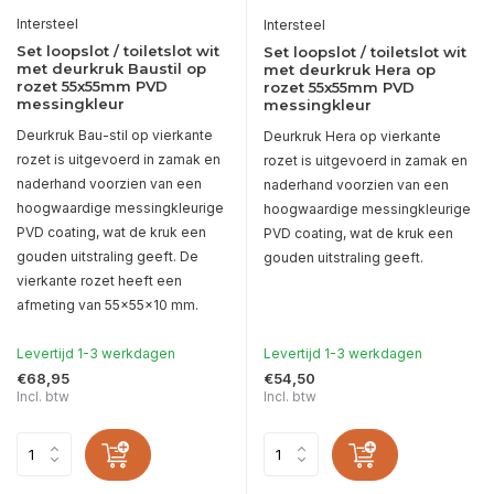
Intersteel
Intersteel
Set loopslot / toiletslot wit
Set loopslot / toiletslot wit
met deurkruk Baustil op
met deurkruk Hera op
rozet 55x55mm PVD
rozet 55x55mm PVD
messingkleur
messingkleur
Deurkruk Bau-stil op vierkante
Deurkruk Hera op vierkante
rozet is uitgevoerd in zamak en
rozet is uitgevoerd in zamak en
naderhand voorzien van een
naderhand voorzien van een
hoogwaardige messingkleurige
hoogwaardige messingkleurige
PVD coating, wat de kruk een
PVD coating, wat de kruk een
gouden uitstraling geeft. De
gouden uitstraling geeft.
vierkante rozet heeft een
afmeting van 55x55x10 mm.
Levertijd 1-3 werkdagen
Levertijd 1-3 werkdagen
€68,95
€54,50
Incl. btw
Incl. btw