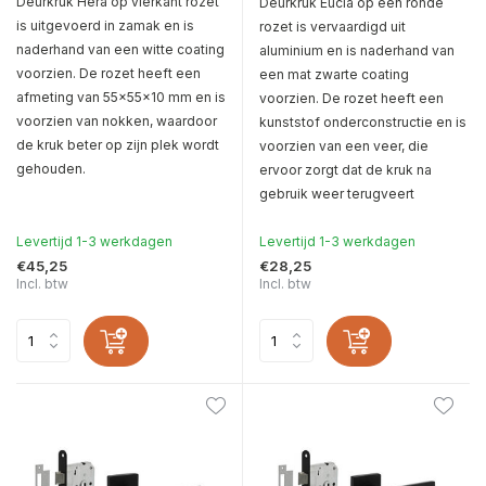
Deurkruk Hera op vierkant rozet
Deurkruk Eucla op een ronde
is uitgevoerd in zamak en is
rozet is vervaardigd uit
naderhand van een witte coating
aluminium en is naderhand van
voorzien. De rozet heeft een
een mat zwarte coating
afmeting van 55x55x10 mm en is
voorzien. De rozet heeft een
voorzien van nokken, waardoor
kunststof onderconstructie en is
de kruk beter op zijn plek wordt
voorzien van een veer, die
gehouden.
ervoor zorgt dat de kruk na
gebruik weer terugveert
Levertijd 1-3 werkdagen
Levertijd 1-3 werkdagen
€45,25
€28,25
Incl. btw
Incl. btw