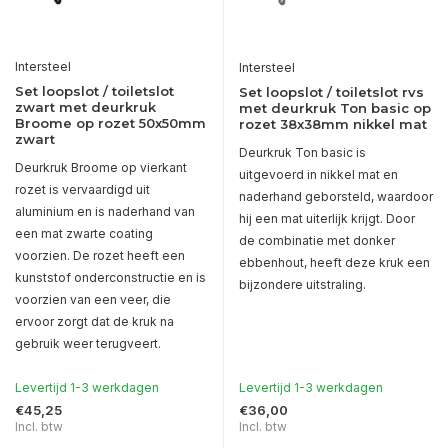
Intersteel
Intersteel
Set loopslot / toiletslot
Set loopslot / toiletslot rvs
zwart met deurkruk
met deurkruk Ton basic op
Broome op rozet 50x50mm
rozet 38x38mm nikkel mat
zwart
Deurkruk Ton basic is
Deurkruk Broome op vierkant
uitgevoerd in nikkel mat en
rozet is vervaardigd uit
naderhand geborsteld, waardoor
aluminium en is naderhand van
hij een mat uiterlijk krijgt. Door
een mat zwarte coating
de combinatie met donker
voorzien. De rozet heeft een
ebbenhout, heeft deze kruk een
kunststof onderconstructie en is
bijzondere uitstraling.
voorzien van een veer, die
ervoor zorgt dat de kruk na
gebruik weer terugveert.
Levertijd 1-3 werkdagen
Levertijd 1-3 werkdagen
€45,25
€36,00
Incl. btw
Incl. btw