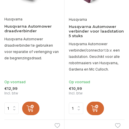
Husqvarna
Husqvarna
Husqvarna Automower
Husqvarna Automower
draadverbinder
verbinder voor laadstation
5 stuks
Husqvarna Automower
Husqvarna Automower
draadverbinder te gebruiken
verbinder/connector t.b.v. een
voor reparatie of verlenging van
laadstation. Geschikt voor alle
de begrenzingsdraad.
robotmaaiers van Husqvarna,
Gardena en Mc Culloch.
Op voorraad
Op voorraad
€12,99
€10,99
Incl. btw
Incl. btw