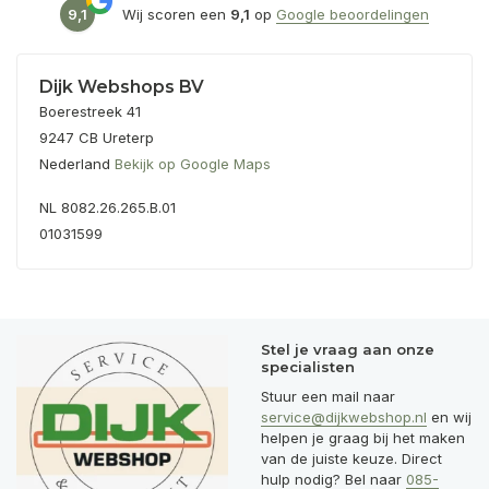
9,1
Wij scoren een
9,1
op
Google beoordelingen
Dijk Webshops BV
Boerestreek 41
9247 CB Ureterp
Nederland
Bekijk op Google Maps
NL 8082.26.265.B.01
01031599
Stel je vraag aan onze
specialisten
Stuur een mail naar
service@dijkwebshop.nl
en wij
helpen je graag bij het maken
van de juiste keuze. Direct
hulp nodig? Bel naar
085-