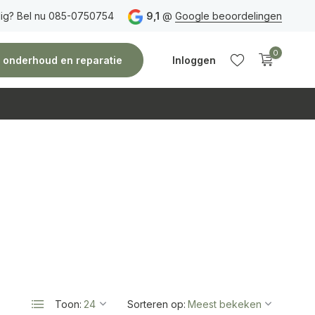
ig? Bel nu 085-0750754
Gratis verzending
vanaf 150 euro
9,1
@
Google beoordelingen
Vóór 14:00 uur besteld,
0
e, onderhoud en reparatie
Inloggen
Account
Account
aanmaken
aanmaken
Toon:
Sorteren op: