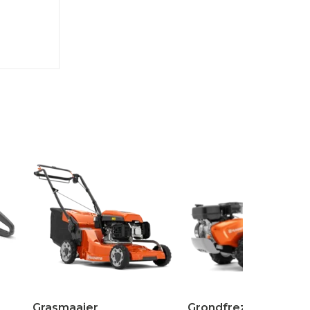
Grasmaaier
Grondfrezen