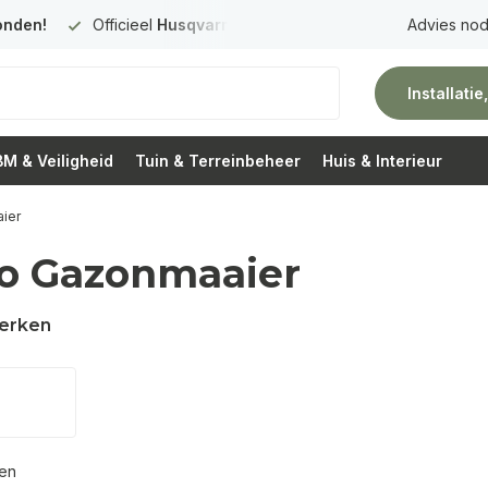
onden!
Officieel
Husqvarna Premium Dealer
in Nederland
Advies nod
Installati
M & Veiligheid
Tuin & Terreinbeheer
Huis & Interieur
ier
o Gazonmaaier
erken
ten