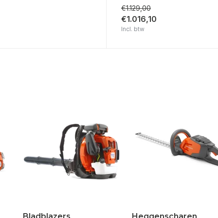
€1.129,00
€1.016,10
Incl. btw
Bladblazers
Heggenscharen