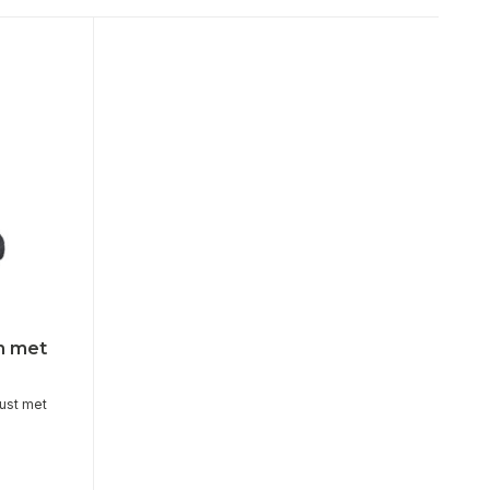
m met
ust met