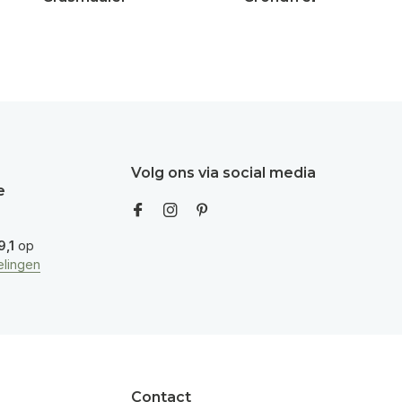
Volg ons via social media
e
9,1
op
lingen
Contact