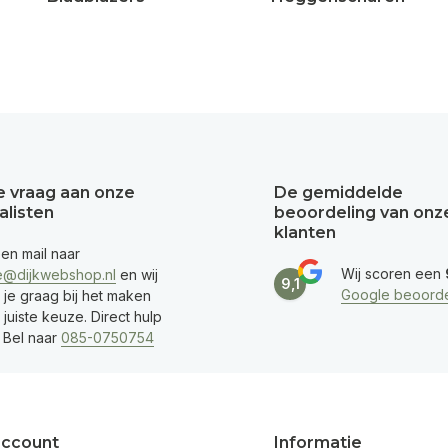
je vraag aan onze
De gemiddelde
alisten
beoordeling van onz
klanten
een mail naar
Wij scoren een
e@dijkwebshop.nl
en wij
9,1
Google beoorde
 je graag bij het maken
juiste keuze. Direct hulp
 Bel naar
085-0750754
account
Informatie