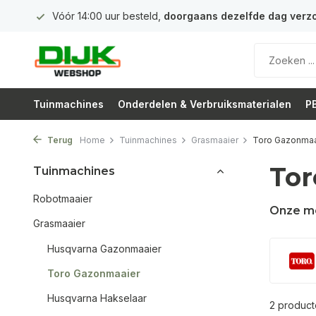
 euro
Vóór 14:00 uur besteld,
doorgaans dezelfde dag verz
Tuinmachines
Onderdelen & Verbruiksmaterialen
PB
Terug
Home
Tuinmachines
Grasmaaier
Toro Gazonmaa
Tor
Tuinmachines
Robotmaaier
Onze m
Grasmaaier
Husqvarna Gazonmaaier
Toro Gazonmaaier
Husqvarna Hakselaar
2 produc