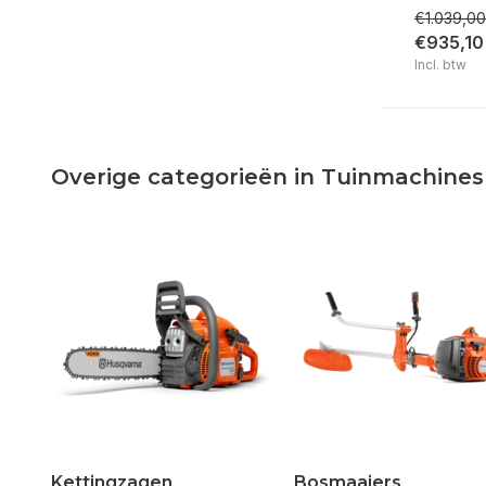
€1.039,00
€935,10
Incl. btw
Overige categorieën in Tuinmachines
Kettingzagen
Bosmaaiers