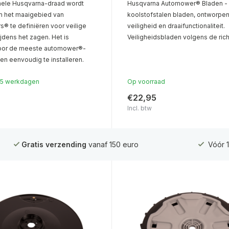
nele Husqvarna-draad wordt
Husqvarna Automower® Bladen -
m het maaigebied van
koolstofstalen bladen, ontworpen
® te definiëren voor veilige
veiligheid en draaifunctionaliteit.
ijdens het zagen. Het is
Veiligheidsbladen volgens de richt
voor de meeste automower®-
s en eenvoudig te installeren.
1-5 werkdagen
Op voorraad
€22,95
Incl. btw
Gratis verzending
vanaf 150 euro
Vóór 1