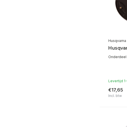
Husqvarna
Husqvar
Onderdeel 
Levertijd 
€17,65
Incl. btw