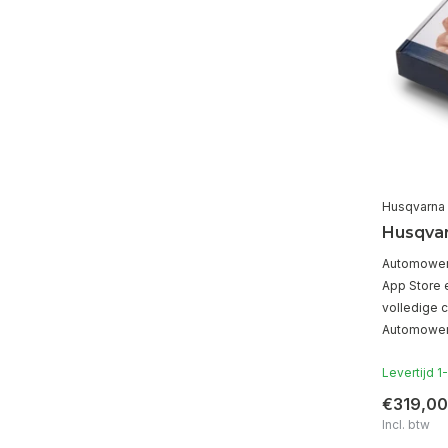
Husqvarna
Husqvar
Automower®
App Store 
volledige 
Automower t
Levertijd 
€319,00
Incl. btw