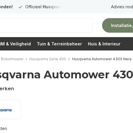
Gratis verzending
vanaf 150 euro
Vóór 14:00 uur besteld,
Advies nod
d
Installati
M & Veiligheid
Tuin & Terreinbeheer
Huis & Interieur
 Robotmaaier
Husqvarna Serie 400
Husqvarna Automower 430X Nera
sqvarna Automower 430
erken
cten