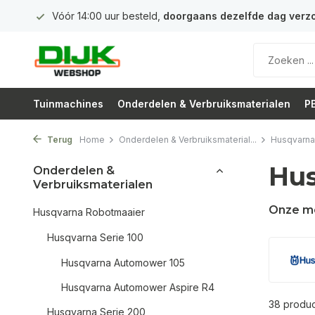
nden!
Officieel
Husqvarna Premium Dealer
in Nederland
Tuinmachines
Onderdelen & Verbruiksmaterialen
PB
Terug
Home
Onderdelen & Verbruiksmaterial...
Husqvarna
Hu
Onderdelen &
Verbruiksmaterialen
Onze m
Husqvarna Robotmaaier
Husqvarna Serie 100
Husqvarna Automower 105
Husqvarna Automower Aspire R4
38 produ
Husqvarna Serie 200