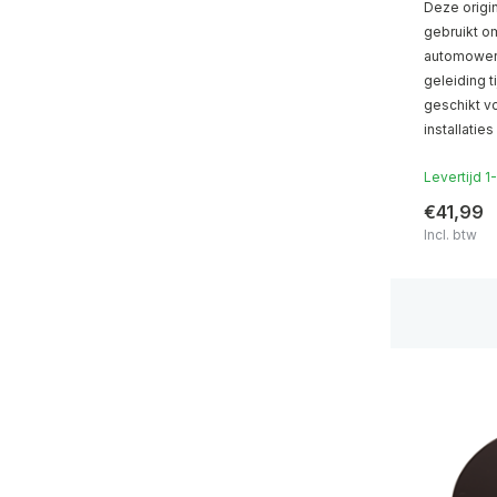
Deze origi
gebruikt o
automowers
geleiding t
geschikt 
installatie
Levertijd 
€41,99
Incl. btw
icieel
Husqvarna Premium Dealer
in Nederland