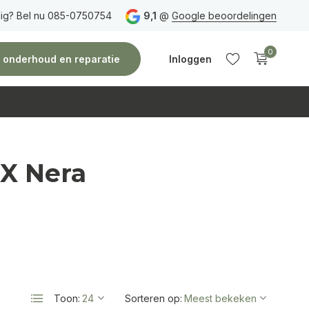
ig? Bel nu 085-0750754
oorgaans dezelfde dag verzonden!
9,1
@
Google beoordelingen
0
e, onderhoud en reparatie
Inloggen
X Nera
Account
Account
aanmaken
aanmaken
Toon:
Sorteren op: