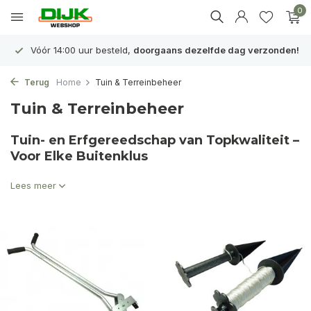
0
verzonden!
Officieel
Husqvarna Premium Dealer
in Nederl
Terug
Home
Tuin & Terreinbeheer
Tuin & Terreinbeheer
Tuin- en Erfgereedschap van Topkwaliteit –
Voor Elke Buitenklus
Lees meer