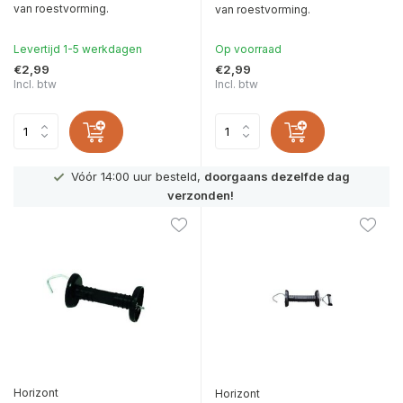
van roestvorming.
van roestvorming.
Levertijd 1-5 werkdagen
Op voorraad
€2,99
€2,99
Incl. btw
Incl. btw
g
Officieel
Husqvarna Premium Dealer
in Nederland
Horizont
Horizont