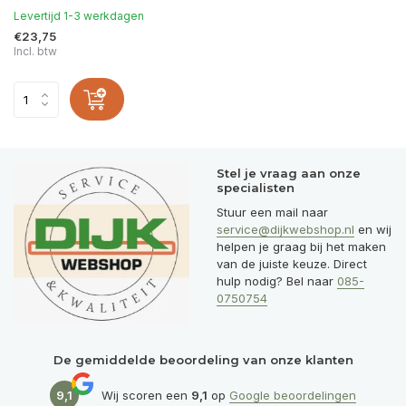
Levertijd 1-3 werkdagen
€23,75
Incl. btw
Stel je vraag aan onze
specialisten
Stuur een mail naar
service@dijkwebshop.nl
en wij
helpen je graag bij het maken
van de juiste keuze. Direct
hulp nodig? Bel naar
085-
0750754
De gemiddelde beoordeling van onze klanten
9,1
Wij scoren een
9,1
op
Google beoordelingen