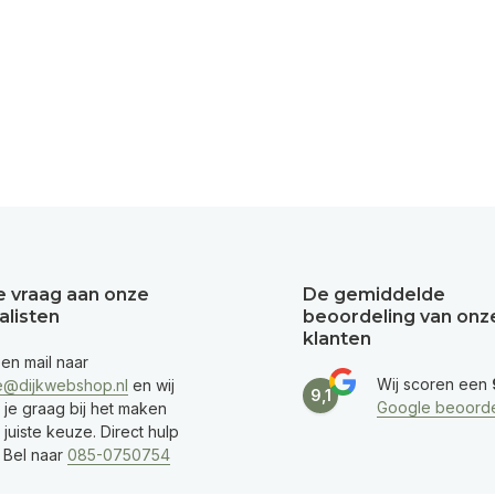
je vraag aan onze
De gemiddelde
alisten
beoordeling van onz
klanten
een mail naar
Wij scoren een
e@dijkwebshop.nl
en wij
9,1
Google beoorde
 je graag bij het maken
juiste keuze. Direct hulp
 Bel naar
085-0750754