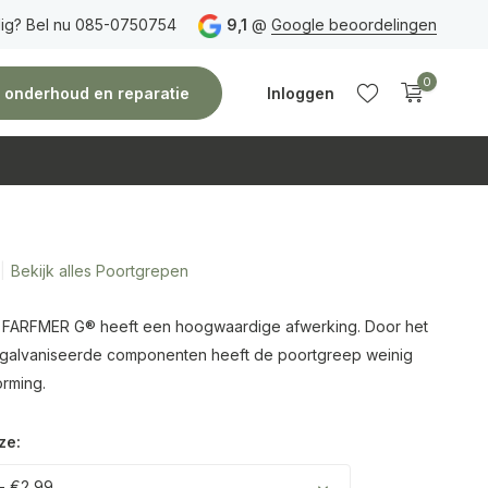
ig? Bel nu 085-0750754
Gratis verzending
vanaf 150 euro
9,1
@
Google beoordelingen
Vóór 14:00 uur besteld,
0
e, onderhoud en reparatie
Inloggen
Bekijk alles Poortgrepen
Account
Account
aanmaken
aanmaken
 FARFMER G® heeft een hoogwaardige afwerking. Door het
galvaniseerde componenten heeft de poortgreep weinig
orming.
ze:
- €2,99