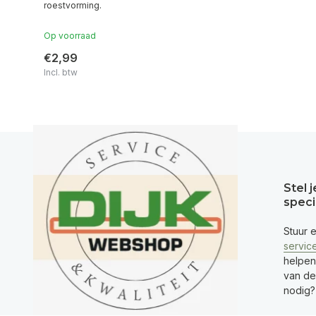
roestvorming.
Op voorraad
€2,99
Incl. btw
Stel 
speci
Stuur 
servic
helpen
van de 
nodig?