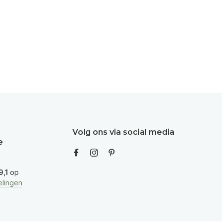
Volg ons via social media
e
9,1
op
lingen