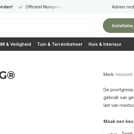
onden!
Officieel
Husqvarna Premium Dealer
in Nederland
Advies nod
Installati
M & Veiligheid
Tuin & Terreinbeheer
Huis & Interieur
 G®
Merk:
Horizont
De poortgreep
gebruik van ge
last van roestv
Maak een keu
Zwart 