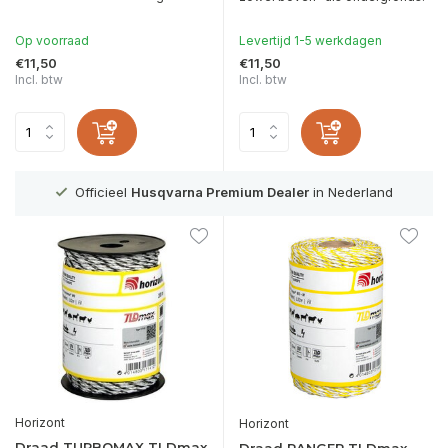
Op voorraad
Levertijd 1-5 werkdagen
€11,50
€11,50
Incl. btw
Incl. btw
g
Officieel
Husqvarna Premium Dealer
in Nederland
Horizont
Horizont
Draad TURBOMAX TLDmax