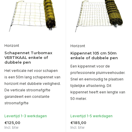
Horizont
Horizont
Schapennet Turbomax
Kippennet 105 cm 50m
VERTIKAAL enkele of
enkele of dubbele pen
dubbele pen
Een kippennet voor de
Het verticale net voor schapen
professionele pluimveehouder.
is een 50m lang schapennet van
Snel en eenvoudig te plaatsen
horizont met dubbele veiligheid.
tijdelijke afrastering. Dit
De verticale stroomafgifte
kippennet heeft een lengte van
garandeert een constante
50 meter.
stroomafgifte
Levertijd 1-3 werkdagen
Levertijd 1-5 werkdagen
€125,00
€185,00
Incl. btw
Incl. btw