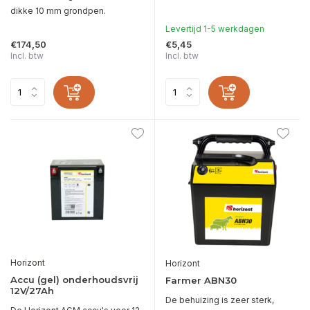
dikke 10 mm grondpen.
Levertijd 1-5 werkdagen
€174,50
€5,45
Incl. btw
Incl. btw
Horizont
Horizont
Accu (gel) onderhoudsvrij
Farmer ABN30
12V/27Ah
De behuizing is zeer sterk,