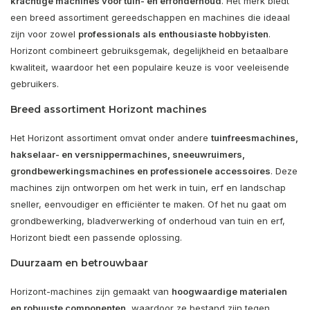
krachtige machines voor tuin- en erfonderhoud
. Het merk biedt
een breed assortiment gereedschappen en machines die ideaal
zijn voor zowel
professionals als enthousiaste hobbyisten
.
Horizont combineert gebruiksgemak, degelijkheid en betaalbare
kwaliteit, waardoor het een populaire keuze is voor veeleisende
gebruikers.
Breed assortiment Horizont machines
Het Horizont assortiment omvat onder andere
tuinfreesmachines,
hakselaar- en versnippermachines, sneeuwruimers,
grondbewerkingsmachines en professionele accessoires
. Deze
machines zijn ontworpen om het werk in tuin, erf en landschap
sneller, eenvoudiger en efficiënter te maken. Of het nu gaat om
grondbewerking, bladverwerking of onderhoud van tuin en erf,
Horizont biedt een passende oplossing.
Duurzaam en betrouwbaar
Horizont-machines zijn gemaakt van
hoogwaardige materialen
en robuuste componenten
, waardoor ze bestand zijn tegen