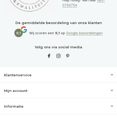
hulp nodig? Bel naar
085-
0750754
De gemiddelde beoordeling van onze klanten
9,1
Wij scoren een
9,1
op
Google beoordelingen
Volg ons via social media
Klantenservice
Mijn account
Informatie