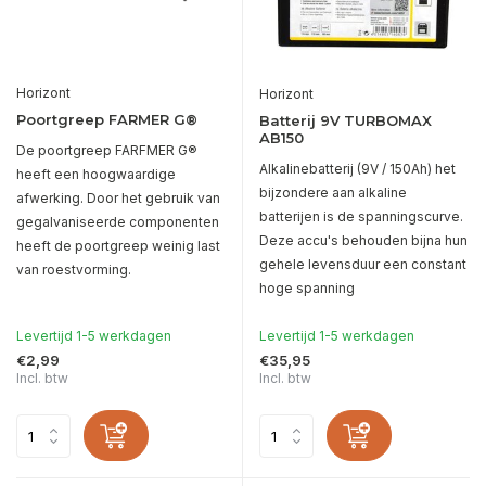
Horizont
Horizont
Poortgreep FARMER G®
Batterij 9V TURBOMAX
AB150
De poortgreep FARFMER G®
Alkalinebatterij (9V / 150Ah) het
heeft een hoogwaardige
bijzondere aan alkaline
afwerking. Door het gebruik van
batterijen is de spanningscurve.
gegalvaniseerde componenten
Deze accu's behouden bijna hun
heeft de poortgreep weinig last
gehele levensduur een constant
van roestvorming.
hoge spanning
Levertijd 1-5 werkdagen
Levertijd 1-5 werkdagen
€2,99
€35,95
Incl. btw
Incl. btw