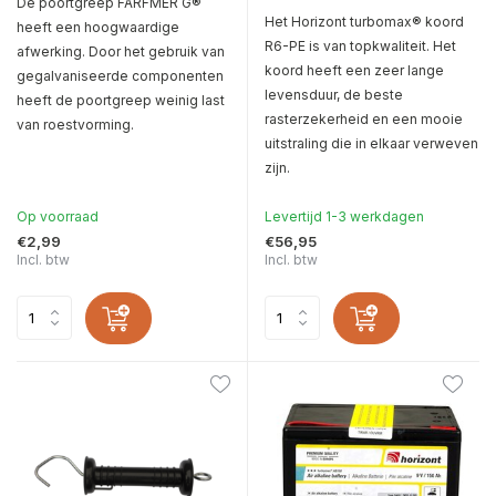
De poortgreep FARFMER G®
Het Horizont turbomax® koord
heeft een hoogwaardige
R6-PE is van topkwaliteit. Het
afwerking. Door het gebruik van
koord heeft een zeer lange
gegalvaniseerde componenten
levensduur, de beste
heeft de poortgreep weinig last
rasterzekerheid en een mooie
van roestvorming.
uitstraling die in elkaar verweven
zijn.
Op voorraad
Levertijd 1-3 werkdagen
€2,99
€56,95
Incl. btw
Incl. btw