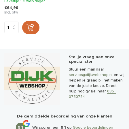
Levertijd 1-5 werkdagen
€64,99
Incl. btw
Stel je vraag aan onze
specialisten
Stuur een mail naar
service@dijkwebshop.nl
en wij
helpen je graag bij het maken
van de juiste keuze. Direct
hulp nodig? Bel naar
085-
0750754
De gemiddelde beoordeling van onze klanten
9,1
Wij scoren een
9,1
op
Google beoordelingen