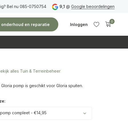
ig? Bel nu 085-0750754
Gratis verzending
vanaf 150 euro
9,1
@
Google beoordelingen
Vóór 14:00 uur besteld,
0
e, onderhoud en reparatie
Inloggen
ekijk alles Tuin & Terreinbeheer
Account
Account
aanmaken
aanmaken
loria pomp is geschikt voor Gloria spuiten.
ze:
 pomp compleet - €14,95