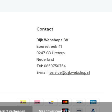
Contact
Dijk Webshops BV
Boerestreek 41
9247 CB Ureterp
Nederland
Tel:
0850750754
E-mail:
service@dijkwebshop.nl
bericht verbergen
Meer over cookies »