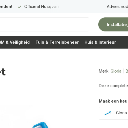
onden!
Officieel
Husqvarna Premium Dealer
in Nederland
Advies nod
Installati
M & Veiligheid
Tuin & Terreinbeheer
Huis & Interieur
t
Merk:
Gloria
B
Deze complete G
Maak een keu
Gloria