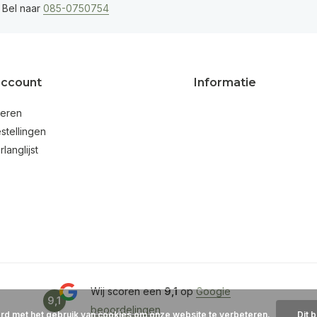
 Bel naar
085-0750754
account
Informatie
reren
stellingen
rlanglijst
Wij scoren een
9,1
op
Google
9,1
beoordelingen
ord met het gebruik van cookies om onze website te verbeteren.
Dit 