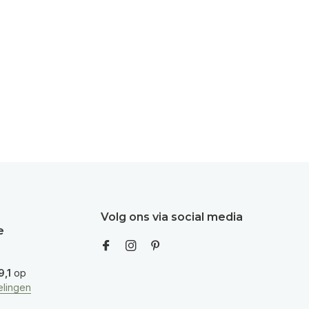
Volg ons via social media
e
9,1
op
lingen