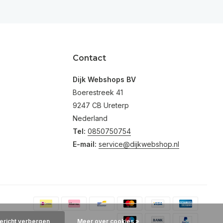
Contact
Dijk Webshops BV
Boerestreek 41
9247 CB Ureterp
Nederland
Tel:
0850750754
E-mail:
service@dijkwebshop.nl
bericht verbergen
Meer over cookies »