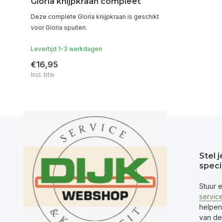
Gloria knijpkraan compleet
Deze complete Gloria knijpkraan is geschikt
voor Gloria spuiten.
Levertijd 1-3 werkdagen
€16,95
Incl. btw
Stel 
speci
Stuur 
servic
helpen
van de 