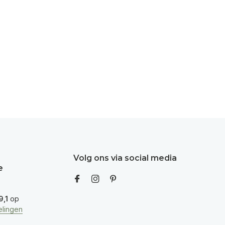
Volg ons via social media
e
9,1
op
lingen