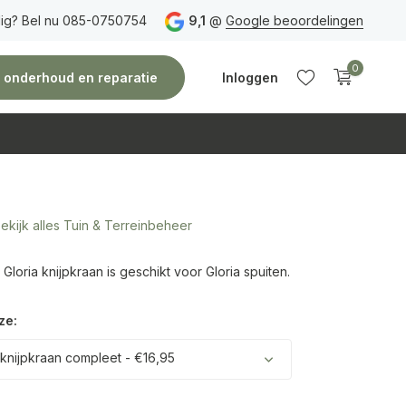
ig? Bel nu 085-0750754
Gratis verzending
vanaf 150 euro
9,1
@
Google beoordelingen
Vóór 14:00 uur besteld,
0
e, onderhoud en reparatie
Inloggen
ekijk alles Tuin & Terreinbeheer
Account
Account
aanmaken
aanmaken
loria knijpkraan is geschikt voor Gloria spuiten.
ze:
 knijpkraan compleet - €16,95