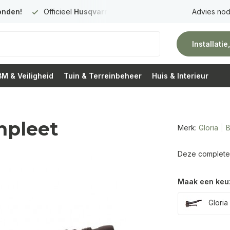
onden!
Officieel
Husqvarna Premium Dealer
in Nederland
Advies nod
Installati
M & Veiligheid
Tuin & Terreinbeheer
Huis & Interieur
mpleet
Merk:
Gloria
B
Deze complete G
Maak een keu
Gloria