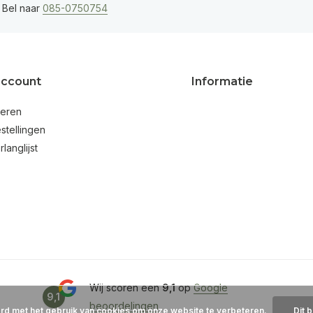
 Bel naar
085-0750754
account
Informatie
reren
stellingen
rlanglijst
Wij scoren een
9,1
op
Google
9,1
beoordelingen
ord met het gebruik van cookies om onze website te verbeteren.
Dit 