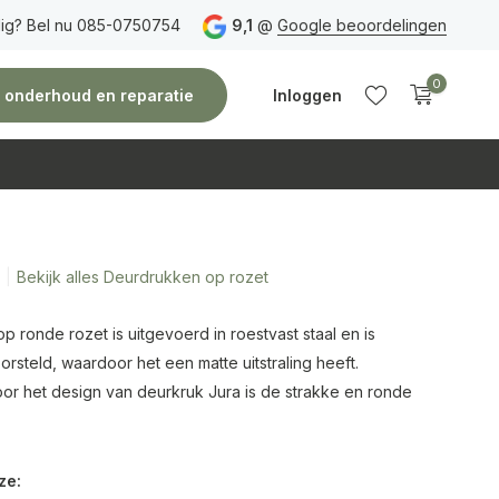
ig? Bel nu 085-0750754
Gratis verzending
vanaf 150 euro
9,1
@
Google beoordelingen
Vóór 14:00 uur besteld,
0
e, onderhoud en reparatie
Inloggen
Bekijk alles Deurdrukken op rozet
Account
Account
aanmaken
aanmaken
p ronde rozet is uitgevoerd in roestvast staal en is
steld, waardoor het een matte uitstraling heeft.
r het design van deurkruk Jura is de strakke en ronde
ze: