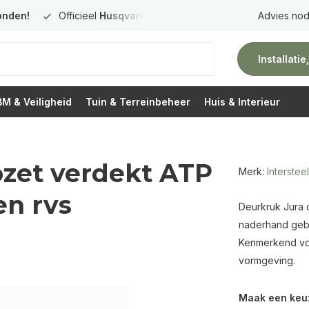
onden!
Officieel
Husqvarna Premium Dealer
in Nederland
Advies nod
Installati
M & Veiligheid
Tuin & Terreinbeheer
Huis & Interieur
ozet verdekt ATP
Merk:
Intersteel
n rvs
Deurkruk Jura o
naderhand gebor
Kenmerkend voo
vormgeving.
Maak een keu