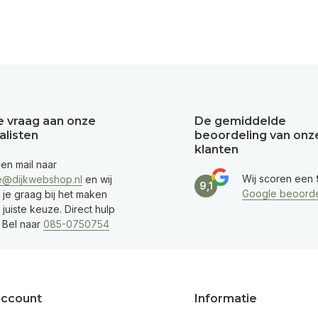
je vraag aan onze
De gemiddelde
alisten
beoordeling van onz
klanten
een mail naar
Wij scoren een
e@dijkwebshop.nl
en wij
9,1
Google beoorde
 je graag bij het maken
juiste keuze. Direct hulp
 Bel naar
085-0750754
account
Informatie