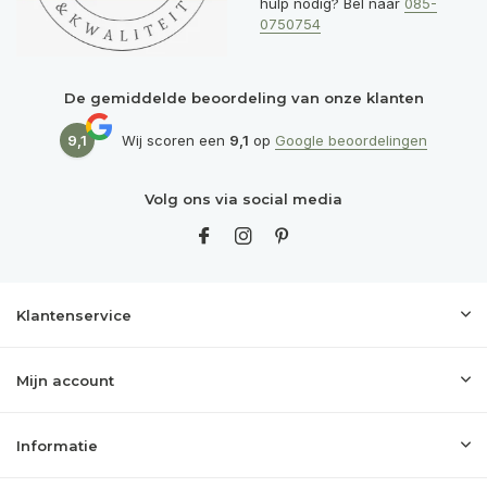
hulp nodig? Bel naar
085-
0750754
De gemiddelde beoordeling van onze klanten
9,1
Wij scoren een
9,1
op
Google beoordelingen
Volg ons via social media
Klantenservice
Mijn account
Informatie