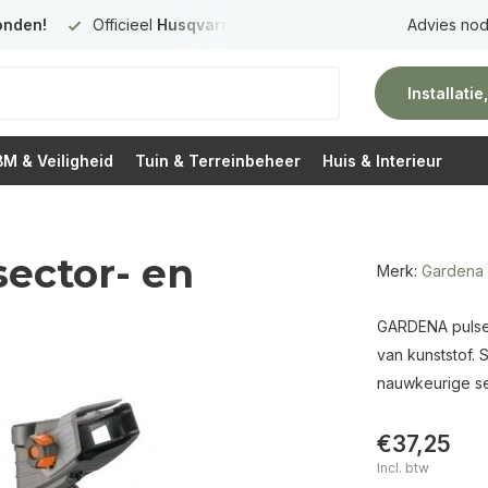
onden!
Officieel
Husqvarna Premium Dealer
in Nederland
Advies nod
Installati
M & Veiligheid
Tuin & Terreinbeheer
Huis & Interieur
ector- en
Merk:
Gardena
GARDENA pulsere
van kunststof. 
nauwkeurige sec
€37,25
Incl. btw