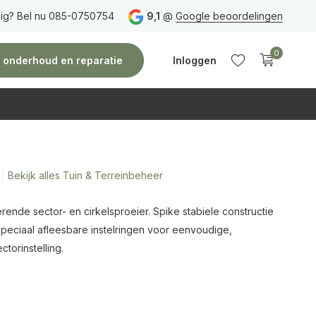
ig? Bel nu 085-0750754
Gratis verzending
vanaf 150 euro
9,1
@
Google beoordelingen
Vóór 14:00 uur besteld,
0
e, onderhoud en reparatie
Inloggen
Bekijk alles Tuin & Terreinbeheer
Account
Account
aanmaken
aanmaken
nde sector- en cirkelsproeier. Spike stabiele constructie
Speciaal afleesbare instelringen voor eenvoudige,
torinstelling.