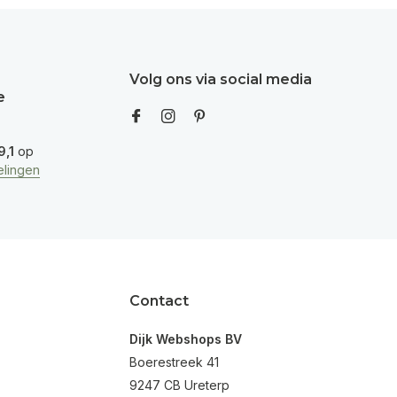
Volg ons via social media
e
9,1
op
lingen
Contact
Dijk Webshops BV
Boerestreek 41
9247 CB Ureterp