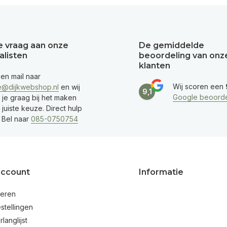
je vraag aan onze
De gemiddelde
alisten
beoordeling van onz
klanten
een mail naar
Wij scoren een
e@dijkwebshop.nl
en wij
9,1
Google beoorde
 je graag bij het maken
juiste keuze. Direct hulp
 Bel naar
085-0750754
account
Informatie
reren
stellingen
rlanglijst