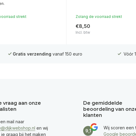
en.
voorraad strekt
Zolang de voorraad strekt
€8,50
Incl. btw
Gratis verzending
vanaf 150 euro
Vóór 1
je vraag aan onze
De gemiddelde
alisten
beoordeling van onz
klanten
een mail naar
Wij scoren een
e@dijkwebshop.nl
en wij
9,1
Google beoorde
 je graag bij het maken