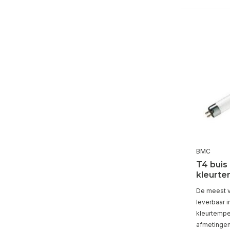
BMC
T4 buis
kleurt
De meest 
leverbaar i
kleurtempe
afmetingen