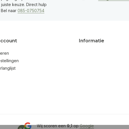
juiste keuze. Direct hulp
 Bel naar
085-0750754
account
Informatie
reren
stellingen
rlanglijst
Wij scoren een
9,1
op
Google