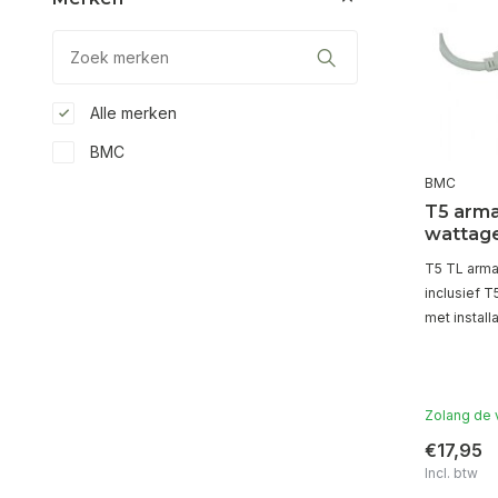
Alle merken
BMC
BMC
T5 arma
wattag
T5 TL arma
inclusief T
met install
Zolang de 
€17,95
Incl. btw