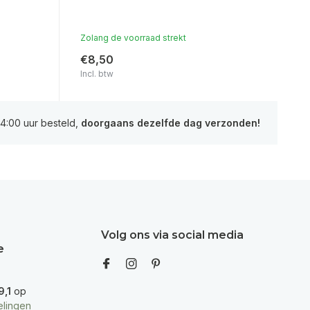
Zolang de voorraad strekt
€8,50
Incl. btw
4:00 uur besteld,
doorgaans dezelfde dag verzonden!
Volg ons via social media
e
9,1
op
lingen