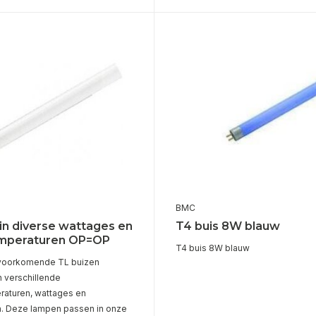
BMC
 in diverse wattages en
T4 buis 8W blauw
emperaturen OP=OP
T4 buis 8W blauw
voorkomende TL buizen
n verschillende
raturen, wattages en
. Deze lampen passen in onze