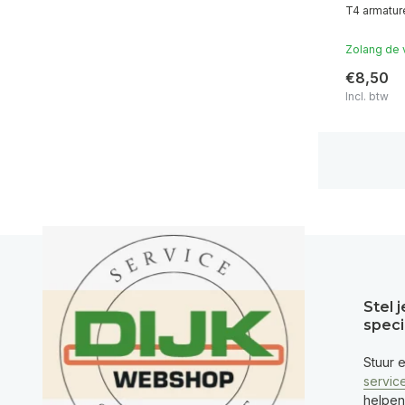
T4 armatur
Zolang de 
€8,50
Incl. btw
icieel
Husqvarna Premium Dealer
in Nederland
Stel 
speci
Stuur 
servic
helpen