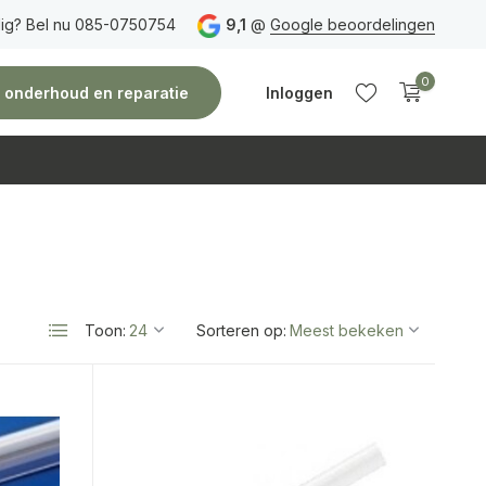
ig? Bel nu 085-0750754
Gratis verzending
vanaf 150 euro
9,1
@
Google beoordelingen
Vóór 14:00 uur besteld,
0
e, onderhoud en reparatie
Inloggen
Account
Account
aanmaken
aanmaken
Toon:
Sorteren op: