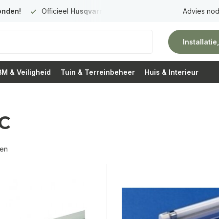
onden!
Officieel
Husqvarna Premium Dealer
in Nederland
Advies nod
Installati
M & Veiligheid
Tuin & Terreinbeheer
Huis & Interieur
C
ten