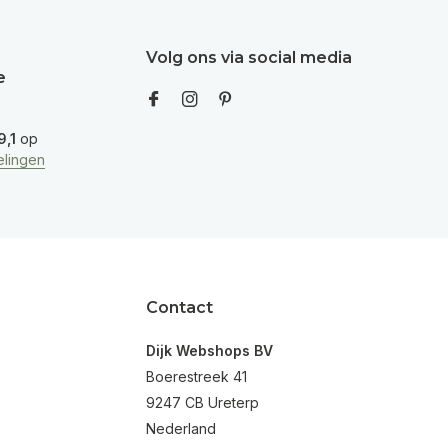
Volg ons via social media
e
9,1
op
lingen
Contact
Dijk Webshops BV
Boerestreek 41
9247 CB Ureterp
Nederland