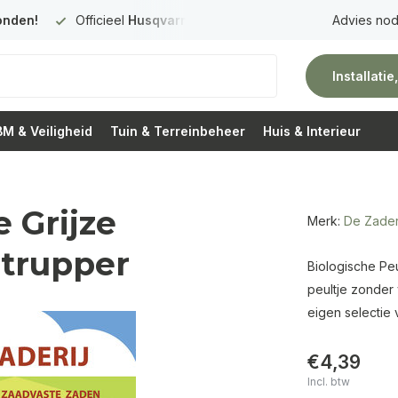
onden!
Officieel
Husqvarna Premium Dealer
in Nederland
Advies nod
Installati
M & Veiligheid
Tuin & Terreinbeheer
Huis & Interieur
 Grijze
Merk:
De Zader
trupper
Biologische Peu
peultje zonder 
eigen selectie 
€4,39
Incl. btw