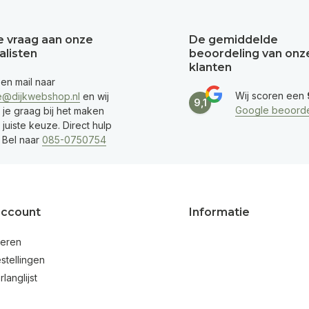
je vraag aan onze
De gemiddelde
alisten
beoordeling van onz
klanten
een mail naar
Wij scoren een
e@dijkwebshop.nl
en wij
9,1
Google beoorde
 je graag bij het maken
juiste keuze. Direct hulp
 Bel naar
085-0750754
account
Informatie
reren
stellingen
rlanglijst