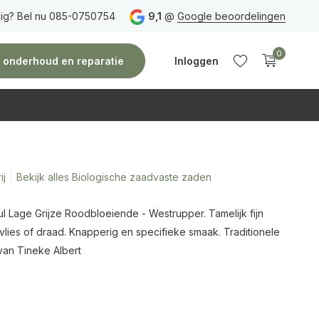
ig? Bel nu 085-0750754
Gratis verzending
vanaf 150 euro
9,1
@
Google beoordelingen
Vóór 14:00 uur besteld,
0
e, onderhoud en reparatie
Inloggen
ij
Bekijk alles Biologische zaadvaste zaden
Account
Account
aanmaken
aanmaken
l Lage Grijze Roodbloeiende - Westrupper. Tamelijk fijn
vlies of draad. Knapperig en specifieke smaak. Traditionele
van Tineke Albert