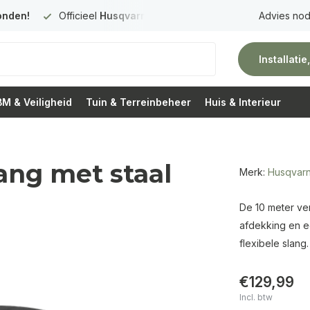
onden!
Officieel
Husqvarna Premium Dealer
in Nederland
Advies nod
Installati
M & Veiligheid
Tuin & Terreinbeheer
Huis & Interieur
ang met staal
Merk:
Husqvar
De 10 meter ve
afdekking en e
flexibele slang.
€129,99
Incl. btw