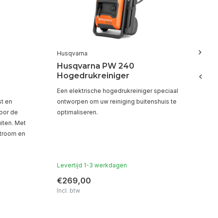
Husqvarna
Hu
Husqvarna PW 240
Hu
Hogedrukreiniger
De
Een elektrische hogedrukreiniger speciaal
mo
t en
ontworpen om uw reiniging buitenshuis te
hog
oor de
optimaliseren.
alt
iten. Met
re
stroom en
Levertijd 1-3 werkdagen
Le
€269,00
€
Incl. btw
Inc