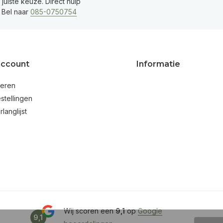
juiste keuze. Direct hulp
 Bel naar
085-0750754
account
Informatie
reren
stellingen
rlanglijst
Wij scoren een
9,1
op
Google
9,1