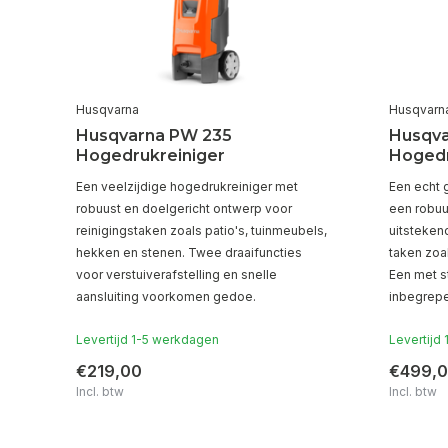
Husqvarna
Husqvarn
r
Husqvarna PW 235
Husqva
Hogedrukreiniger
Hogedr
Een veelzijdige hogedrukreiniger met
Een echt 
robuust en doelgericht ontwerp voor
een robuu
reinigingstaken zoals patio's, tuinmeubels,
uitsteken
hekken en stenen. Twee draaifuncties
taken zoa
voor verstuiverafstelling en snelle
Een met s
aansluiting voorkomen gedoe.
inbegrepe
Levertijd 1-5 werkdagen
Levertijd
€219,00
€499,
Incl. btw
Incl. btw