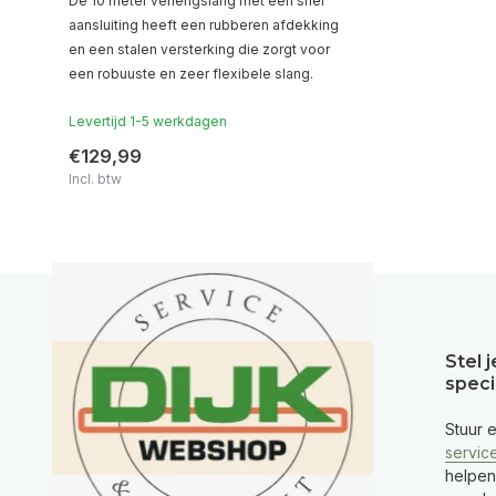
De 10 meter verlengslang met een snel
aansluiting heeft een rubberen afdekking
en een stalen versterking die zorgt voor
een robuuste en zeer flexibele slang.
Levertijd 1-5 werkdagen
€129,99
Incl. btw
Stel 
speci
Stuur 
servic
helpen