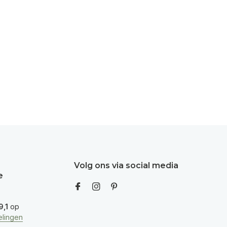
Volg ons via social media
e
9,1
op
lingen