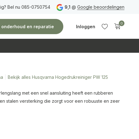
ig? Bel nu 085-0750754
Gratis verzending
vanaf 150 euro
9,1
@
Google beoordelingen
Vóór 14:00 uur besteld,
0
e, onderhoud en reparatie
Inloggen
na
Bekijk alles Husqvarna Hogedrukreiniger PW 125
Account
Account
aanmaken
aanmaken
rlengslang met een snel aansluiting heeft een rubberen
en stalen versterking die zorgt voor een robuuste en zeer