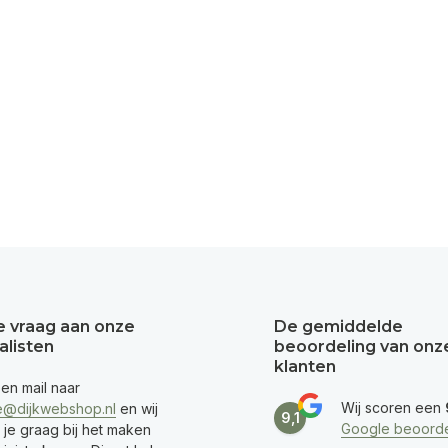
je vraag aan onze
De gemiddelde
alisten
beoordeling van onz
klanten
een mail naar
Wij scoren een
e@dijkwebshop.nl
en wij
9,1
Google beoorde
 je graag bij het maken