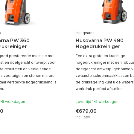
a
Husqvarna
rna PW 360
Husqvarna PW 480
ukreiniger
Hogedrukreiniger
goed presterende machine met
Een extra grote en krachtige
st en doelgericht ontwerp, voor
hogedrukreiniger met een robuus
de resultaten en veeleisende
doelgericht ontwerp, gebouwd v
ls voertuigen en stenen muren.
zwaarste schoonmaakklussen bu
taal versterkte hogedrukslang is
de drukregeling kunt u de water
n.
werkdruk perfect afstellen.
 1-5 werkdagen
Levertijd 1-5 werkdagen
00
€679,00
Incl. btw