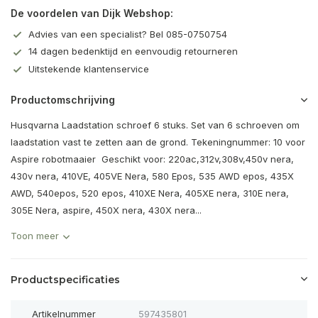
De voordelen van Dijk Webshop:
Advies van een specialist? Bel 085-0750754
14 dagen bedenktijd en eenvoudig retourneren
Uitstekende klantenservice
Productomschrijving
Husqvarna Laadstation schroef 6 stuks. Set van 6 schroeven om
laadstation vast te zetten aan de grond. Tekeningnummer: 10 voor
Aspire robotmaaier Geschikt voor: 220ac,312v,308v,450v nera,
430v nera, 410VE, 405VE Nera, 580 Epos, 535 AWD epos, 435X
AWD, 540epos, 520 epos, 410XE Nera, 405XE nera, 310E nera,
305E Nera, aspire, 450X nera, 430X nera...
Toon meer
Productspecificaties
Artikelnummer
597435801