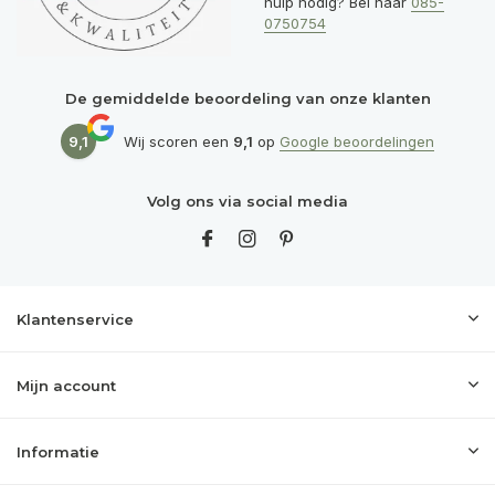
hulp nodig? Bel naar
085-
0750754
De gemiddelde beoordeling van onze klanten
9,1
Wij scoren een
9,1
op
Google beoordelingen
Volg ons via social media
Klantenservice
Mijn account
Informatie