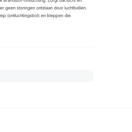
Brandstof-ontluchting: Zorgt dat lucht en
r geen storingen ontstaan door luchtbellen.
mp (ontluchtingsbol) en kleppen die