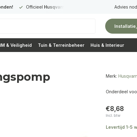
onden!
Officieel
Husqvarna Premium Dealer
in Nederland
Advies nod
Installati
M & Veiligheid
Tuin & Terreinbeheer
Huis & Interieur
ingspomp
Merk:
Husqvar
Onderdeel voor
€8,68
Incl. btw
Levertijd 1-5