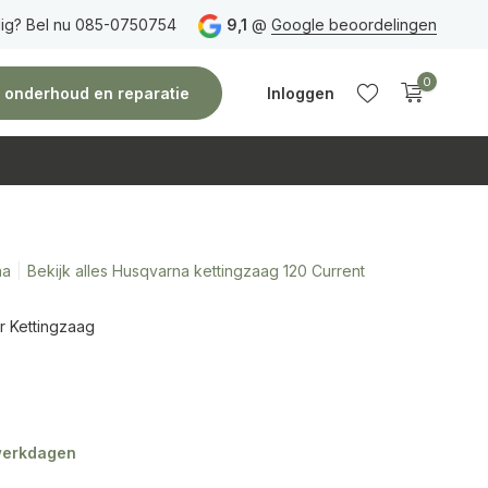
ig? Bel nu 085-0750754
Gratis verzending
vanaf 150 euro
9,1
@
Google beoordelingen
Vóór 14:00 uur besteld,
0
e, onderhoud en reparatie
Inloggen
na
Bekijk alles Husqvarna kettingzaag 120 Current
Account
Account
aanmaken
aanmaken
 Kettingzaag
 werkdagen