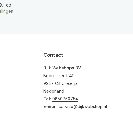
9,1
op
lingen
Contact
Dijk Webshops BV
Boerestreek 41
9247 CB Ureterp
Nederland
Tel:
0850750754
E-mail:
service@dijkwebshop.nl