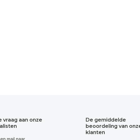
je vraag aan onze
De gemiddelde
alisten
beoordeling van onz
klanten
een mail naar