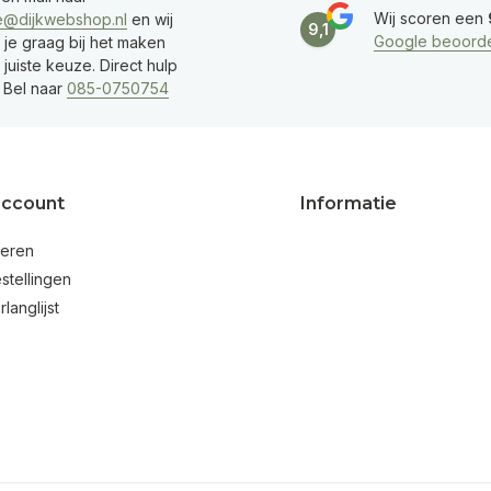
Wij scoren een
e@dijkwebshop.nl
en wij
9,1
Google beoorde
 je graag bij het maken
juiste keuze. Direct hulp
 Bel naar
085-0750754
account
Informatie
reren
stellingen
rlanglijst