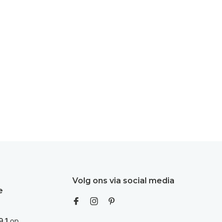
Volg ons via social media
e
9,1
op