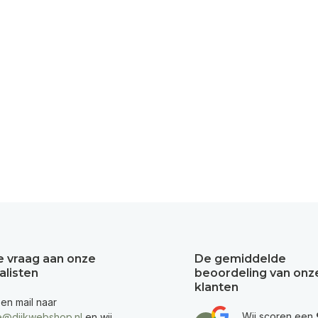
je vraag aan onze
De gemiddelde
alisten
beoordeling van onz
klanten
een mail naar
Wij scoren een
e@dijkwebshop.nl
en wij