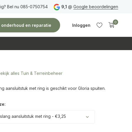
ig? Bel nu 085-0750754
Gratis verzending
vanaf 150 euro
9,1
@
Google beoordelingen
Vóór 14:00 uur besteld,
0
e, onderhoud en reparatie
Inloggen
ekijk alles Tuin & Terreinbeheer
Account
Account
aanmaken
aanmaken
g aansluitstuk met ring is geschikt voor Gloria spuiten.
ze:
slang aansluitstuk met ring - €3,25