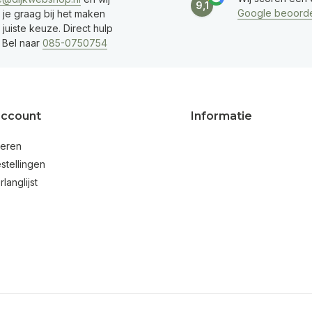
9,1
Google beoorde
 je graag bij het maken
juiste keuze. Direct hulp
 Bel naar
085-0750754
account
Informatie
reren
stellingen
rlanglijst