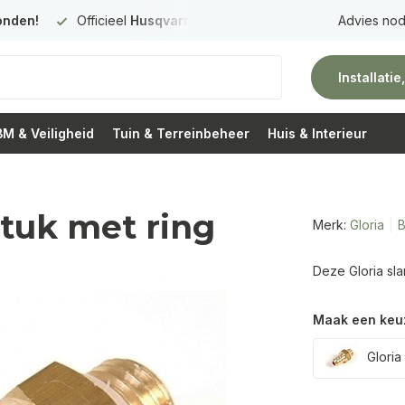
onden!
Officieel
Husqvarna Premium Dealer
in Nederland
Advies nod
Installati
M & Veiligheid
Tuin & Terreinbeheer
Huis & Interieur
stuk met ring
Merk:
Gloria
B
Deze Gloria slan
Maak een keu
Gloria 