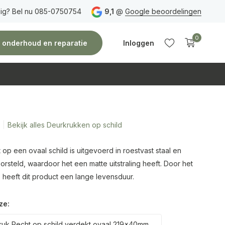
ig? Bel nu 085-0750754
Gratis verzending
vanaf 150 euro
9,1
@
Google beoordelingen
Vóór 14:00 uur besteld,
0
e, onderhoud en reparatie
Inloggen
Bekijk alles Deurkrukken op schild
Account
Account
aanmaken
aanmaken
op een ovaal schild is uitgevoerd in roestvast staal en
steld, waardoor het een matte uitstraling heeft. Door het
 heeft dit product een lange levensduur.
ze:
uk Recht op schild verdekt ovaal 219x40mm