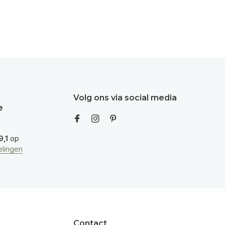
Volg ons via social media
e
9,1
op
lingen
Contact