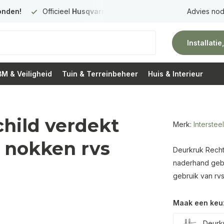
onden!
Officieel
Husqvarna Premium Dealer
in Nederland
Advies nod
Installati
M & Veiligheid
Tuin & Terreinbeheer
Huis & Interieur
hild verdekt
Merk:
Intersteel
 nokken rvs
Deurkruk Recht 
naderhand gebor
gebruik van rvs
Maak een keu
Deurkr