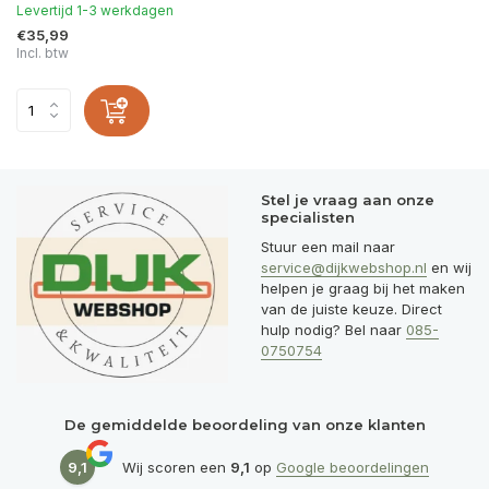
Levertijd 1-3 werkdagen
€35,99
Incl. btw
Stel je vraag aan onze
specialisten
Stuur een mail naar
service@dijkwebshop.nl
en wij
helpen je graag bij het maken
van de juiste keuze. Direct
hulp nodig? Bel naar
085-
0750754
De gemiddelde beoordeling van onze klanten
9,1
Wij scoren een
9,1
op
Google beoordelingen