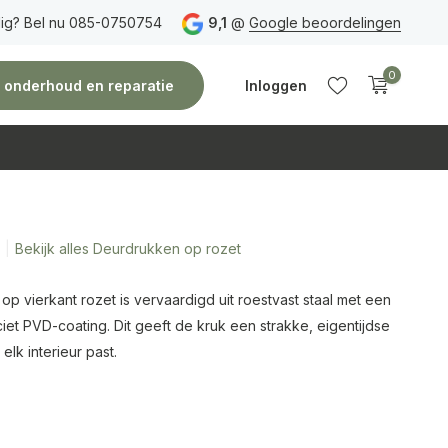
ig? Bel nu 085-0750754
Gratis verzending
vanaf 150 euro
9,1
@
Google beoordelingen
Vóór 14:00 uur besteld,
0
e, onderhoud en reparatie
Inloggen
Bekijk alles Deurdrukken op rozet
Account
Account
aanmaken
aanmaken
p vierkant rozet is vervaardigd uit roestvast staal met een
et PVD-coating. Dit geeft de kruk een strakke, eigentijdse
n elk interieur past.