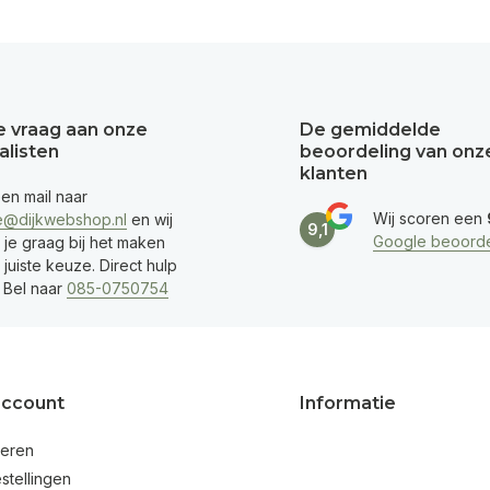
je vraag aan onze
De gemiddelde
alisten
beoordeling van onz
klanten
een mail naar
Wij scoren een
e@dijkwebshop.nl
en wij
9,1
Google beoorde
 je graag bij het maken
juiste keuze. Direct hulp
 Bel naar
085-0750754
account
Informatie
reren
stellingen