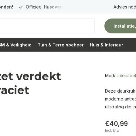
onden!
Officieel
Husqvarna Premium Dealer
in Nederland
Advies nod
Installati
M & Veiligheid
Tuin & Terreinbeheer
Huis & Interieur
zet verdekt
Merk:
Intersteel
aciet
Deze deurkruk o
moderne antraci
uitstraling die i
€40,99
Incl. btw