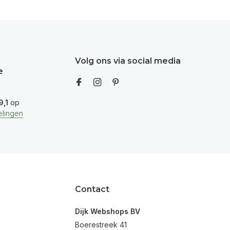
Volg ons via social media
e
9,1
op
lingen
Contact
Dijk Webshops BV
Boerestreek 41