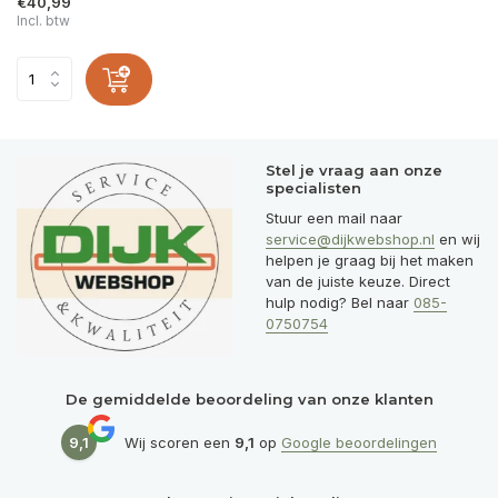
€40,99
Incl. btw
Stel je vraag aan onze
specialisten
Stuur een mail naar
service@dijkwebshop.nl
en wij
helpen je graag bij het maken
van de juiste keuze. Direct
hulp nodig? Bel naar
085-
0750754
De gemiddelde beoordeling van onze klanten
9,1
Wij scoren een
9,1
op
Google beoordelingen