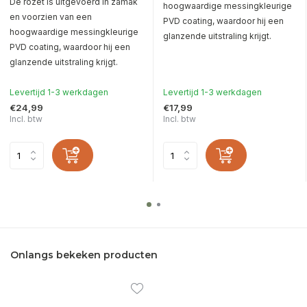
De rozet is uitgevoerd in zamak
hoogwaardige messingkleurige
en voorzien van een
PVD coating, waardoor hij een
hoogwaardige messingkleurige
glanzende uitstraling krijgt.
PVD coating, waardoor hij een
glanzende uitstraling krijgt.
Levertijd 1-3 werkdagen
Levertijd 1-3 werkdagen
€24,99
€17,99
Incl. btw
Incl. btw
Onlangs bekeken producten