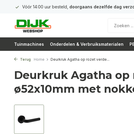
 euro
Vóór 14:00 uur besteld,
doorgaans dezelfde dag verz
Tuinmachines
Onderdelen & Verbruiksmaterialen
PB
Terug
Home
Deurkruk Agatha op rozet verde...
Deurkruk Agatha op 
ø52x10mm met nokk