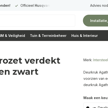
onden!
Officieel
Husqvarna Premium Dealer
in Nederland
Advies nod
Installati
M & Veiligheid
Tuin & Terreinbeheer
Huis & Interieur
rozet verdekt
Merk:
Intersteel
en zwart
Deurkruk Agath
voorzien van e
deurkruk Agath
Maak een keu
Deurkr