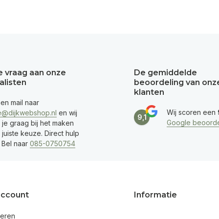
je vraag aan onze
De gemiddelde
alisten
beoordeling van onz
klanten
een mail naar
Wij scoren een
e@dijkwebshop.nl
en wij
9,1
Google beoorde
 je graag bij het maken
juiste keuze. Direct hulp
 Bel naar
085-0750754
account
Informatie
reren