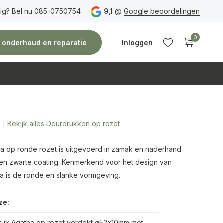
ig? Bel nu 085-0750754
Gratis verzending
vanaf 150 euro
9,1
@
Google beoordelingen
Vóór 14:00 uur besteld,
0
e, onderhoud en reparatie
Inloggen
Bekijk alles Deurdrukken op rozet
Account
Account
aanmaken
aanmaken
a op ronde rozet is uitgevoerd in zamak en naderhand
en zwarte coating. Kenmerkend voor het design van
a is de ronde en slanke vormgeving.
ze:
uk Agatha op rozet verdekt ø52x10mm met