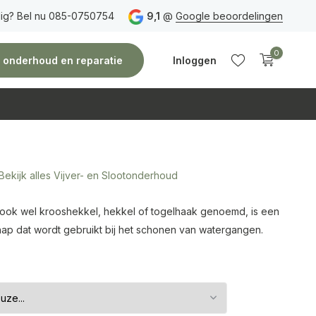
ig? Bel nu 085-0750754
Gratis verzending
vanaf 150 euro
9,1
@
Google beoordelingen
Vóór 14:00 uur besteld,
0
e, onderhoud en reparatie
Inloggen
Bekijk alles Vijver- en Slootonderhoud
Account
Account
aanmaken
aanmaken
 ook wel krooshekkel, hekkel of togelhaak genoemd, is een
ap dat wordt gebruikt bij het schonen van watergangen.