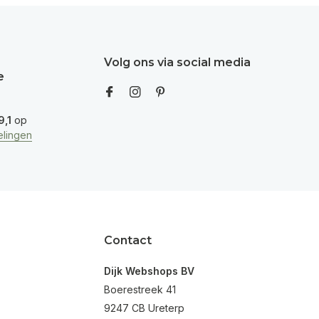
Volg ons via social media
e
9,1
op
lingen
Contact
Dijk Webshops BV
Boerestreek 41
9247 CB Ureterp