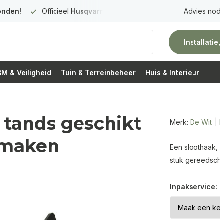
onden!
Officieel
Husqvarna Premium Dealer
in Nederland
Advies nod
Installati
M & Veiligheid
Tuin & Terreinbeheer
Huis & Interieur
 tands geschikt
Merk:
De Wit
 maken
Een sloothaak,
stuk gereedsch
Inpakservice: