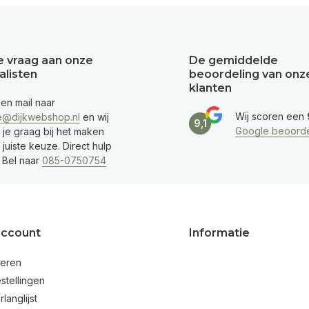
je vraag aan onze
De gemiddelde
alisten
beoordeling van onz
klanten
een mail naar
Wij scoren een
e@dijkwebshop.nl
en wij
9,1
Google beoorde
 je graag bij het maken
juiste keuze. Direct hulp
 Bel naar
085-0750754
account
Informatie
reren
stellingen
rlanglijst