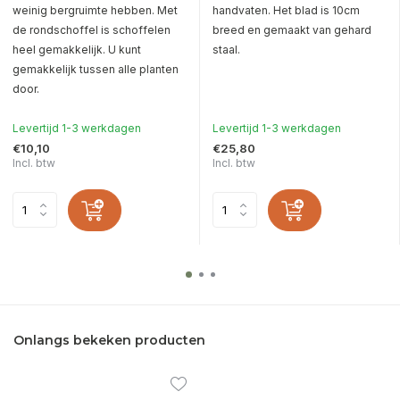
weinig bergruimte hebben. Met
handvaten. Het blad is 10cm
de rondschoffel is schoffelen
breed en gemaakt van gehard
heel gemakkelijk. U kunt
staal.
gemakkelijk tussen alle planten
door.
Levertijd 1-3 werkdagen
Levertijd 1-3 werkdagen
€10,10
€25,80
Incl. btw
Incl. btw
Onlangs bekeken producten