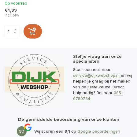
Op voorraad
€4,39
Incl. btw
Stel je vraag aan onze
specialisten
Stuur een mail naar
service@dijkwebshop.nl
en wij
helpen je graag bij het maken
van de juiste keuze. Direct
hulp nodig? Bel naar
085-
0750754
De gemiddelde beoordeling van onze klanten
9,1
Wij scoren een
9,1
op
Google beoordelingen