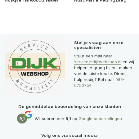
Husqvarna Robotmaaier
Husqvarna Kettingzaag
Stel je vraag aan onze
specialisten
Stuur een mail naar
service@dijkwebshop.nl
en wij
helpen je graag bij het maken
van de juiste keuze. Direct
hulp nodig? Bel naar
085-
0750754
De gemiddelde beoordeling van onze klanten
9,1
Wij scoren een
9,1
op
Google beoordelingen
Volg ons via social media