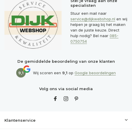
Stel je vraag aan onze
specialisten
Stuur een mail naar
service@dijkwebshop.nl
en wij
helpen je graag bij het maken
van de juiste keuze. Direct
hulp nodig? Bel naar
085-
0750754
De gemiddelde beoordeling van onze klanten
9,1
Wij scoren een
9,1
op
Google beoordelingen
Volg ons via social media
Klantenservice