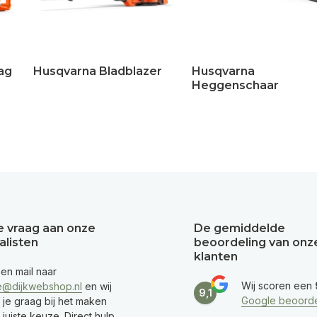
ag
Husqvarna Bladblazer
Husqvarna
Heggenschaar
je vraag aan onze
De gemiddelde
alisten
beoordeling van onz
klanten
een mail naar
Wij scoren een
e@dijkwebshop.nl
en wij
9,1
Google beoorde
 je graag bij het maken
juiste keuze. Direct hulp