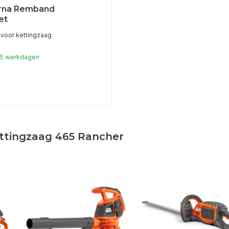
rna Remband
et
voor kettingzaag
1-5 werkdagen
ettingzaag 465 Rancher