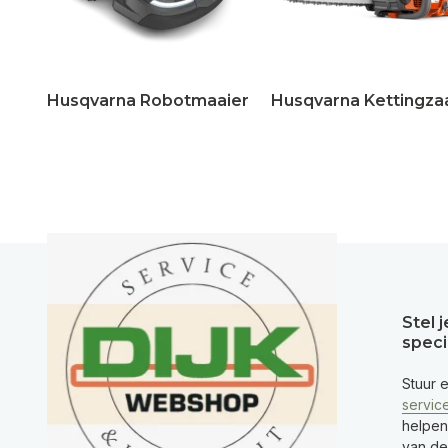
Husqvarna Robotmaaier
Husqvarna Kettingza
Stel 
speci
Stuur 
servic
helpen
van de 