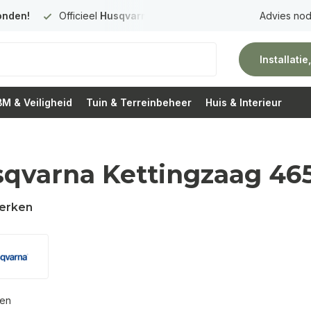
onden!
Officieel
Husqvarna Premium Dealer
in Nederland
Advies nod
Installati
M & Veiligheid
Tuin & Terreinbeheer
Huis & Interieur
qvarna Kettingzaag 46
erken
ten