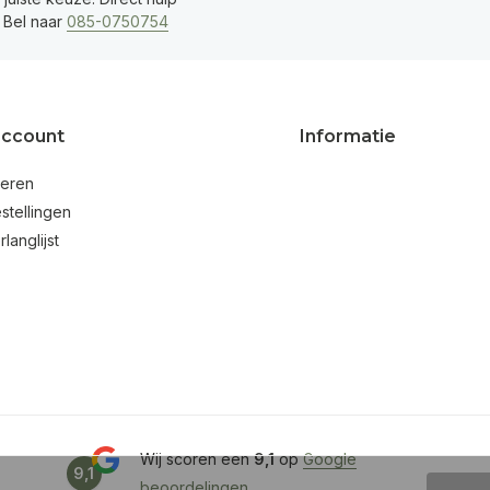
 Bel naar
085-0750754
account
Informatie
reren
stellingen
rlanglijst
Wij scoren een
9,1
op
Google
9,1
beoordelingen