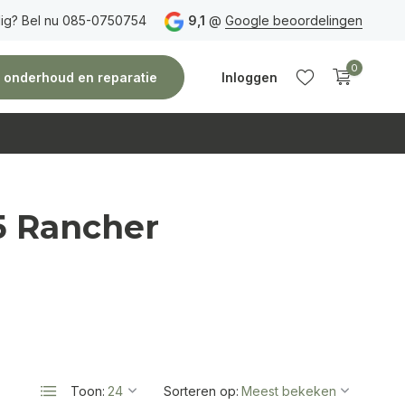
ig? Bel nu 085-0750754
Gratis verzending
vanaf 150 euro
9,1
@
Google beoordelingen
Vóór 14:00 uur besteld,
0
e, onderhoud en reparatie
Inloggen
5 Rancher
Account
Account
aanmaken
aanmaken
Toon:
Sorteren op: