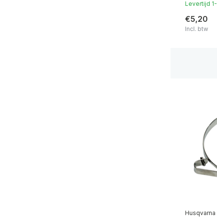
Levertijd 
€5,20
Incl. btw
icieel
Husqvarna Premium Dealer
in Nederland
Husqvarna