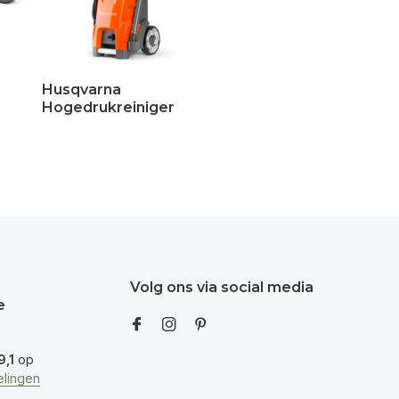
Husqvarna
Hogedrukreiniger
Volg ons via social media
e
9,1
op
lingen