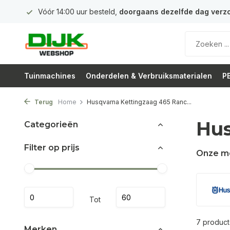
 euro
Vóór 14:00 uur besteld,
doorgaans dezelfde dag verz
Tuinmachines
Onderdelen & Verbruiksmaterialen
PB
Terug
Home
Husqvarna Kettingzaag 465 Ranc...
Hus
Categorieën
Filter op prijs
Onze m
Tot
7 produc
Merken