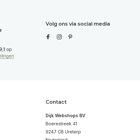
Volg ons via social media
e
9,1
op
lingen
Contact
Dijk Webshops BV
Boerestreek 41
9247 CB Ureterp
Nederland