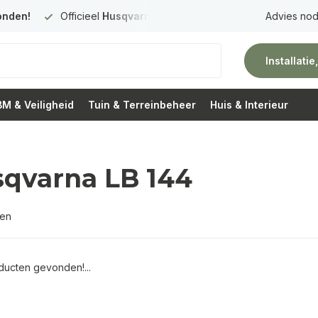
onden!
Officieel
Husqvarna Premium Dealer
in Nederland
Advies nod
Installati
M & Veiligheid
Tuin & Terreinbeheer
Huis & Interieur
qvarna LB 144
ten
ucten gevonden!...