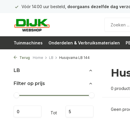
 euro
Vóór 14:00 uur besteld,
doorgaans dezelfde dag verz
Tuinmachines
Onderdelen & Verbruiksmaterialen
PB
Terug
Home
LB
Husqvarna LB 144
Hus
LB
Filter op prijs
0 produc
Geen prod
Tot