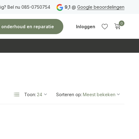
ig? Bel nu 085-0750754
Gratis verzending
vanaf 150 euro
9,1
@
Google beoordelingen
Vóór 14:00 uur besteld,
0
e, onderhoud en reparatie
Inloggen
Account
Account
aanmaken
aanmaken
Toon:
Sorteren op: