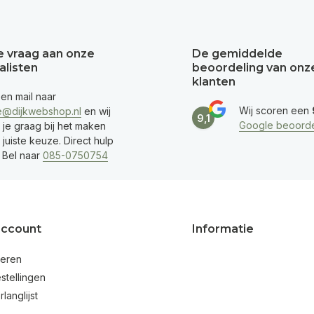
je vraag aan onze
De gemiddelde
alisten
beoordeling van onz
klanten
een mail naar
Wij scoren een
e@dijkwebshop.nl
en wij
9,1
Google beoorde
 je graag bij het maken
juiste keuze. Direct hulp
 Bel naar
085-0750754
account
Informatie
reren
stellingen
rlanglijst