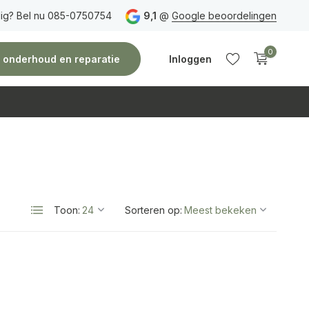
ig? Bel nu 085-0750754
Gratis verzending
vanaf 150 euro
9,1
@
Google beoordelingen
Vóór 14:00 uur besteld,
0
e, onderhoud en reparatie
Inloggen
Account
Account
aanmaken
aanmaken
Toon:
Sorteren op: