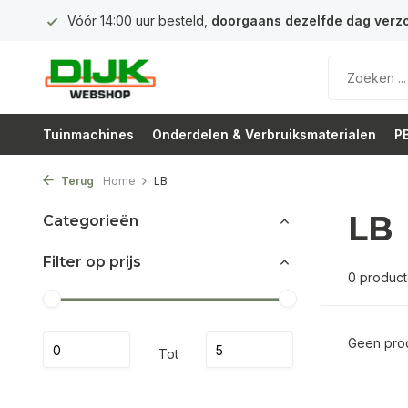
 euro
Vóór 14:00 uur besteld,
doorgaans dezelfde dag verz
Tuinmachines
Onderdelen & Verbruiksmaterialen
PB
Terug
Home
LB
LB
Categorieën
Filter op prijs
0 produc
Geen prod
Tot