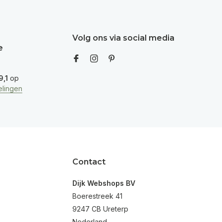
Volg ons via social media
e
9,1
op
lingen
Contact
Dijk Webshops BV
Boerestreek 41
9247 CB Ureterp
Nederland