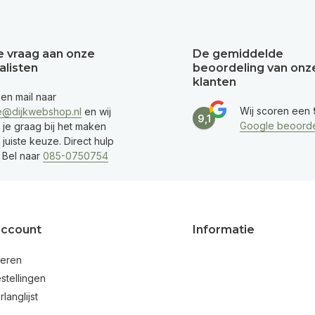
je vraag aan onze
De gemiddelde
alisten
beoordeling van onz
klanten
een mail naar
Wij scoren een
e@dijkwebshop.nl
en wij
9,1
Google beoorde
 je graag bij het maken
juiste keuze. Direct hulp
 Bel naar
085-0750754
account
Informatie
reren
stellingen
rlanglijst