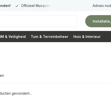
onden!
Officieel
Husqvarna Premium Dealer
in Nederland
Advies nod
Installati
M & Veiligheid
Tuin & Terreinbeheer
Huis & Interieur
ten
ucten gevonden!...