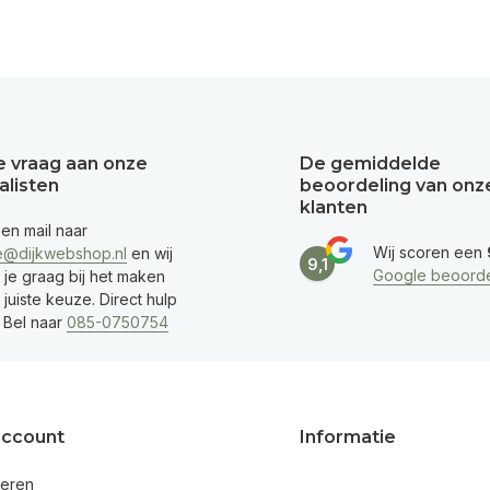
je vraag aan onze
De gemiddelde
alisten
beoordeling van onz
klanten
een mail naar
Wij scoren een
e@dijkwebshop.nl
en wij
9,1
Google beoorde
 je graag bij het maken
juiste keuze. Direct hulp
 Bel naar
085-0750754
account
Informatie
reren