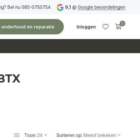
ig? Bel nu 085-0750754
Gratis verzending
vanaf 150 euro
9,1
@
Google beoordelingen
Vóór 14:00 uur besteld,
0
e, onderhoud en reparatie
Inloggen
iBTX
Account
Account
aanmaken
aanmaken
Toon:
Sorteren op: