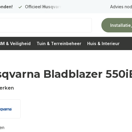
onden!
Officieel
Husqvarna Premium Dealer
in Nederland
Advies nod
Installati
M & Veiligheid
Tuin & Terreinbeheer
Huis & Interieur
qvarna Bladblazer 550
erken
ten