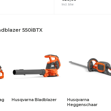
Incl. btw
adblazer 550iBTX
ag
Husqvarna Bladblazer
Husqvarna
Heggenschaar