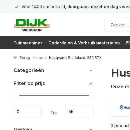
 euro
Vóór 14:00 uur besteld,
doorgaans dezelfde dag verz
Tuinmachines
Onderdelen & Verbruiksmaterialen
PB
Terug
Home
Husqvarna Bladblazer 550iBTX
Hus
Categorieën
Filter op prijs
Onze m
Tot
3 produc
Merken