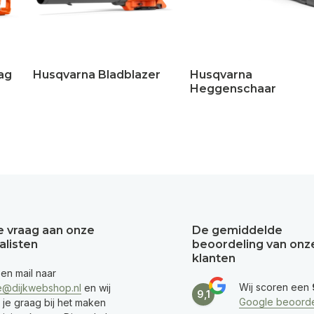
ag
Husqvarna Bladblazer
Husqvarna
Heggenschaar
je vraag aan onze
De gemiddelde
alisten
beoordeling van onz
klanten
een mail naar
Wij scoren een
e@dijkwebshop.nl
en wij
9,1
Google beoorde
 je graag bij het maken