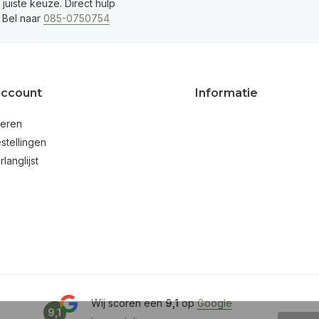
juiste keuze. Direct hulp
 Bel naar
085-0750754
account
Informatie
reren
stellingen
rlanglijst
Wij scoren een
9,1
op
Google
9,1