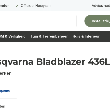
Officieel
Husqvarna Premium Dealer
in Nederland
Advies nod
Gratis 
Installati
M & Veiligheid
Tuin & Terreinbeheer
Huis & Interieur
qvarna Bladblazer 436L
erken
ten