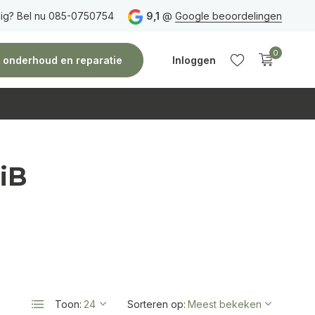
ig? Bel nu 085-0750754
verzending
vanaf 150 euro
9,1
Vóór 14:00 uur besteld,
@
Google beoordelingen
doorgaans
0
e, onderhoud en reparatie
Inloggen
iB
Account
Account
aanmaken
aanmaken
Toon:
Sorteren op: