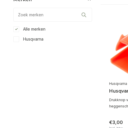
Alle merken
Husqvarna
Husqvarna
Husqva
Drukknop v
heggenscha
€3,00