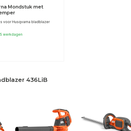
rna Mondstuk met
demper
s voor Husqvarna bladblazer
1-5 werkdagen
adblazer 436LiB