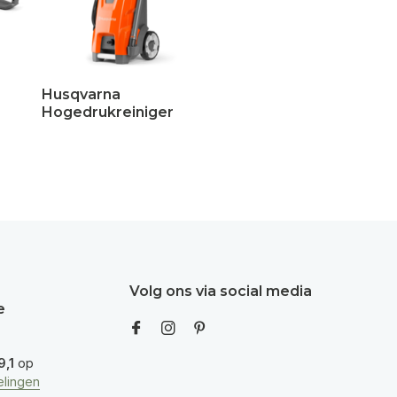
Husqvarna
Hogedrukreiniger
Volg ons via social media
e
9,1
op
lingen